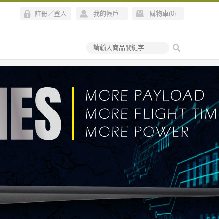
註冊
／
登入
我的帳戶
購物車(
0
)