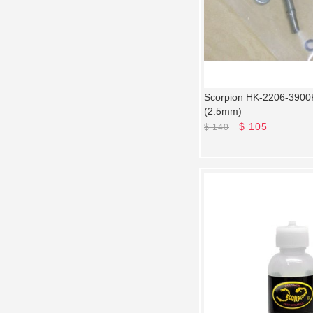
Scorpion HK-2206-3
(2.5mm)
$
105
$
140