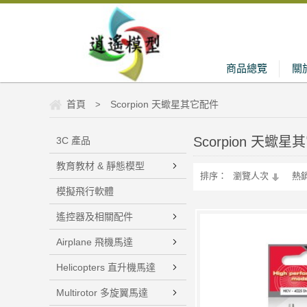
商品總覽
關
首頁
Scorpion 天蠍星其它配件
>
Scorpion 天蠍
3C 產品
教育教材 & 靜態模型
排序：
瀏覽人次
熱
模擬飛行軟體
遙控器及相關配件
Airplane 飛機馬達
Helicopters 直升機馬達
Multirotor 多旋翼馬達