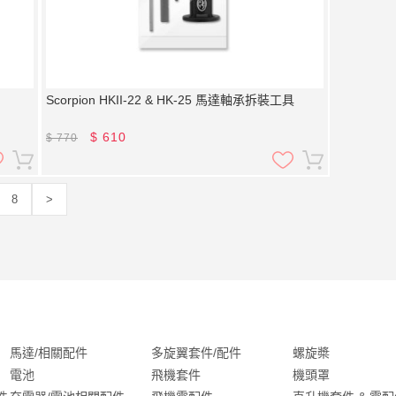
Scorpion HKII-22 & HK-25 馬達軸承拆裝工具
$
610
$
770
8
>
馬達/相關配件
多旋翼套件/配件
螺旋槳
電池
飛機套件
機頭罩