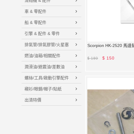
滑翔機 & 配件
車 & 零配件
船 & 零配件
引擎 & 配件 & 零件
排氣管/排氣膠管/火星塞
Scorpion HK-2520 
燃油/油箱/相關配件
$
150
$
180
潤滑油/避震油/差數油
螺絲/工具/啟動引擎配件
襯衫/眼鏡/帽子/貼紙
出清特價