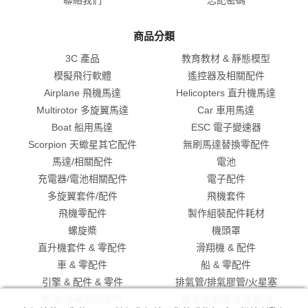
商品分類
3C 產品
教育教材 & 靜態模型
模擬飛行軟體
遙控器及相關配件
Airplane 飛機馬達
Helicopters 直升機馬達
Multirotor 多旋翼馬達
Car 車用馬達
Boat 船用馬達
ESC 電子變速器
Scorpion 天蠍星其它配件
無刷馬達替換零配件
馬達/相關配件
電池
充電器/電池相關配件
電子配件
多旋翼套件/配件
飛機套件
飛機零配件
製作組裝配件耗材
螺旋槳
機頭罩
直升機套件 & 零配件
滑翔機 & 配件
車 & 零配件
船 & 零配件
引擎 & 配件 & 零件
排氣管/排氣膠管/火星塞
燃油/油箱/相關配件
潤滑油/避震油/差數油