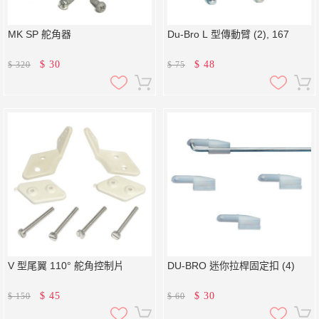
MK SP 舵角器
Du-Bro L 型傳動臂 (2), 167
$
30
$
48
$
320
$
75
V 型尾翼 110 ° 舵角控制片
DU-BRO 迷你拉桿固定扣 (4)
$
45
$
30
$
150
$
60