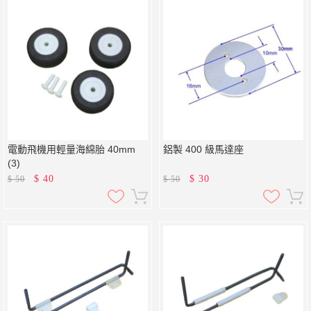
電動飛機用輕量海綿胎 40mm
鋁製 400 級馬達座
(3)
$
40
$
30
$
50
$
50