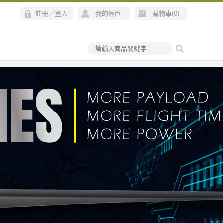
註冊
／
登入
我的帳戶
購物車(
0
)