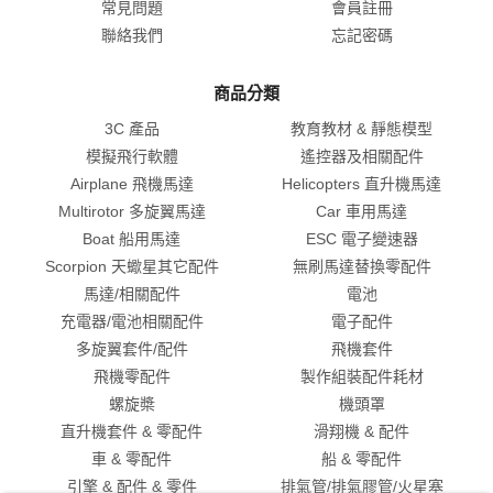
常見問題
會員註冊
為提供會員有關本商店各項消費優惠、商品、服務、活動及最新資
訊，並有效管理會員資料、進行服務與調查、滿意度及消費統計分析
聯絡我們
忘記密碼
調查(下稱蒐集目的)，本商店將於上開蒐集目的消失前，在完成上開
蒐集目的之必要地區內，蒐集、處理、利用您填載於本商店會員申請
商品分類
之個人資料、消費與交易資料，或日後經您同意而提供之其他個人資
料。在上開蒐集目的範圍內，本商店可能會將您全部或部分個人資
3C 產品
教育教材 & 靜態模型
料，提供予合作廠商。(合作廠商包括但不限提供本服務之91APP)。
例：當會員使用本服務進行線上消費，本公司需透過宅配貨運等合作
模擬飛行軟體
遙控器及相關配件
廠商，方能完成貨品或相關贈品之配送，故當會員完成線上交易，即
Airplane 飛機馬達
Helicopters 直升機馬達
表示會員同意並授權本公司得將會員提供之個人資料(如收件人姓名、
Multirotor 多旋翼馬達
Car 車用馬達
配送地址、電話…等)提供予宅配及貨運合作廠商，以利完成貨品或相
關贈品之配送。
Boat 船用馬達
ESC 電子變速器
(二)注意事項：
Scorpion 天蠍星其它配件
無刷馬達替換零配件
您同意以電子文件作為行使個資法書面同意之方式。如您不同意提供
馬達/相關配件
電池
個人資料，或要求刪除或停止蒐集、處理您的個人資料，您瞭解本商
店可能因此無法進行網路會員資格審核及相關處理作業，或提供您完
充電器/電池相關配件
電子配件
善的網路服務，尚請見諒。
多旋翼套件/配件
飛機套件
退換貨說明
飛機零配件
製作組裝配件耗材
1.收到商品後如發現有瑕疵或破損或是配件短缺的狀況，需要辦理換
螺旋槳
機頭罩
貨，請於到貨後7天內登錄「我的帳戶」頁面申請「換貨」，我們將盡
直升機套件 & 零配件
滑翔機 & 配件
速為您處理。
車 & 零配件
船 & 零配件
2.收到商品後可享有7天免費鑑賞期(含例假日)，鑑賞期係供您參考、
觀賞、品鑑比較。退換貨（依照退貨程序辦理退貨）時敬請保持原包
引擎 & 配件 & 零件
排氣管/排氣膠管/火星塞