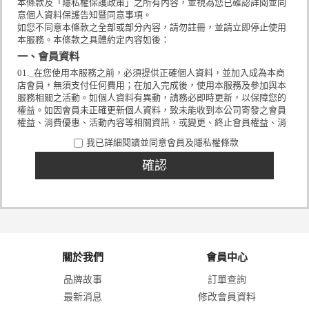
本條款及「隱私權保護政策」之所有內容，並視為您已確認詳閱並同
意個人資料保護告知暨同意事項。
如您不同意本條款之全部或部分內容，請勿註冊，並請立即停止使用
本服務。本條款之具體約定內容如後：
一、會員資料
01._在您使用本服務之前，必須提供正確個人資料，並加入成為本商
店會員，無須支付任何費用；在加入完成後，使用本服務及參加與本
服務相關之活動。如個人資料有異動，請務必即時更新，以保障您的
權益。如因會員未正確更新個人資料，致未能收到本公司寄發之會員
權益、消費優惠、活動內容等相關資訊，或變更、終止會員權益、消
費優惠、活動內容之通知，會員同意在此情形下，視為會員已經收到
我已詳細閱讀並同意會員及隱私權條款
該等資訊或通知。
02._隱私權保護聲明：會員之個人資料受到本商店隱私權條款之保護
與規範。
二、服務內容的變更
會員同意本商店得隨時調整、變更、修改或終止本服務及本條款，於
本商店公告後生效，不再另行個別通知。
會員因參與本商店活動及使用本商店服務，而與本商店所發生之權利
義務關係，均以本條款最新修訂之版本為準。
關於我們
會員中心
三、商店個人資料保護告知及暨同意事項：
為提供會員最完善的服務，並保護會員個人資料，本商店謹此依個人
品牌故事
訂單查詢
資料保護法(下稱個資法)規定，告知您如下事項：
最新消息
修改會員資料
(一)蒐集之目的、個人資料類別、利用期間、地區、對象及方式