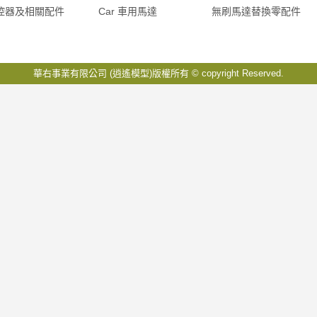
控器及相關配件
Car 車用馬達
無刷馬達替換零配件
華右事業有限公司 (逍遙模型)版權所有 © copyright Reserved.