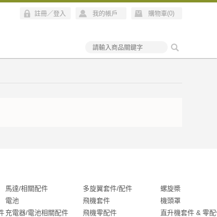
註冊
／
登入
我的帳戶
購物車(
0
)
馬達/相關配件
多旋翼套件/配件
螺旋槳
電池
飛機套件
機頭罩
件
充電器/電池相關配件
飛機零配件
直升機套件 & 零