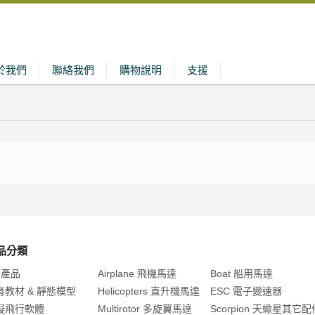
於我們
聯絡我們
購物說明
支援
品分類
 產品
Airplane 飛機馬達
Boat 船用馬達
育教材 & 靜態模型
Helicopters 直升機馬達
ESC 電子變速器
擬飛行軟體
Multirotor 多旋翼馬達
Scorpion 天蠍星其它配