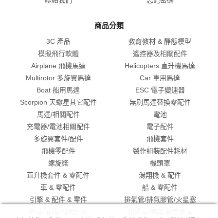
商品分類
3C 產品
教育教材 & 靜態模型
模擬飛行軟體
遙控器及相關配件
Airplane 飛機馬達
Helicopters 直升機馬達
Multirotor 多旋翼馬達
Car 車用馬達
Boat 船用馬達
ESC 電子變速器
Scorpion 天蠍星其它配件
無刷馬達替換零配件
馬達/相關配件
電池
充電器/電池相關配件
電子配件
多旋翼套件/配件
飛機套件
飛機零配件
製作組裝配件耗材
螺旋槳
機頭罩
直升機套件 & 零配件
滑翔機 & 配件
車 & 零配件
船 & 零配件
引擎 & 配件 & 零件
排氣管/排氣膠管/火星塞
燃油/油箱/相關配件
潤滑油/避震油/差數油