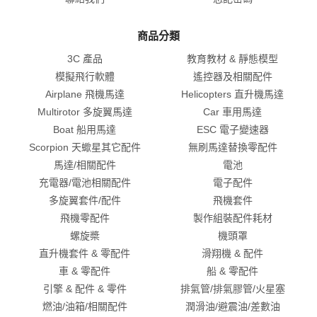
商品分類
3C 產品
教育教材 & 靜態模型
模擬飛行軟體
遙控器及相關配件
Airplane 飛機馬達
Helicopters 直升機馬達
Multirotor 多旋翼馬達
Car 車用馬達
Boat 船用馬達
ESC 電子變速器
Scorpion 天蠍星其它配件
無刷馬達替換零配件
馬達/相關配件
電池
充電器/電池相關配件
電子配件
多旋翼套件/配件
飛機套件
飛機零配件
製作組裝配件耗材
螺旋槳
機頭罩
直升機套件 & 零配件
滑翔機 & 配件
車 & 零配件
船 & 零配件
引擎 & 配件 & 零件
排氣管/排氣膠管/火星塞
燃油/油箱/相關配件
潤滑油/避震油/差數油