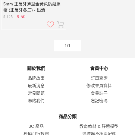
5mm 正反牙薄型金黃色防鬆螺
帽 (正反牙各二) - 出清
$
50
$
125
1/1
關於我們
會員中心
品牌故事
訂單查詢
最新消息
修改會員資料
常見問題
會員註冊
聯絡我們
忘記密碼
商品分類
3C 產品
教育教材 & 靜態模型
模擬飛行軟體
遙控器及相關配件