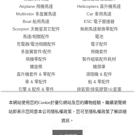
Airplane 飛機馬達
Helicopters 直升機馬達
Multirotor 多旋翼馬達
Car 車用馬達
Boat 船用馬達
ESC 電子變速器
Scorpion 天蠍星其它配件
無刷馬達替換零配件
馬達/相關配件
電池
充電器/電池相關配件
電子配件
多旋翼套件/配件
飛機套件
飛機零配件
製作組裝配件耗材
螺旋槳
機頭罩
直升機套件 & 零配件
滑翔機 & 配件
車 & 零配件
船 & 零配件
引擎 & 配件 & 零件
排氣管/排氣膠管/火星塞
燃油/油箱/相關配件
潤滑油/避震油/差數油
本網站使用您的Cookie於優化網站及您的購物經驗。繼續瀏覽網
螺絲/工具/啟動引擎配件
襯衫/眼鏡/帽子/貼紙
出清特價
站即表示您同意本公司隱私權政策，您可至隱私權政策了解詳細
資訊。