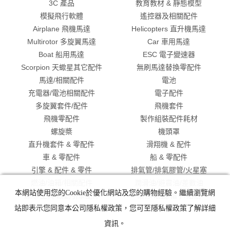
3C 產品
教育教材 & 靜態模型
模擬飛行軟體
遙控器及相關配件
Airplane 飛機馬達
Helicopters 直升機馬達
Multirotor 多旋翼馬達
Car 車用馬達
Boat 船用馬達
ESC 電子變速器
Scorpion 天蠍星其它配件
無刷馬達替換零配件
馬達/相關配件
電池
充電器/電池相關配件
電子配件
多旋翼套件/配件
飛機套件
飛機零配件
製作組裝配件耗材
螺旋槳
機頭罩
直升機套件 & 零配件
滑翔機 & 配件
車 & 零配件
船 & 零配件
引擎 & 配件 & 零件
排氣管/排氣膠管/火星塞
燃油/油箱/相關配件
潤滑油/避震油/差數油
本網站使用您的Cookie於優化網站及您的購物經驗。繼續瀏覽網
螺絲/工具/啟動引擎配件
襯衫/眼鏡/帽子/貼紙
出清特價
站即表示您同意本公司隱私權政策，您可至隱私權政策了解詳細
資訊。