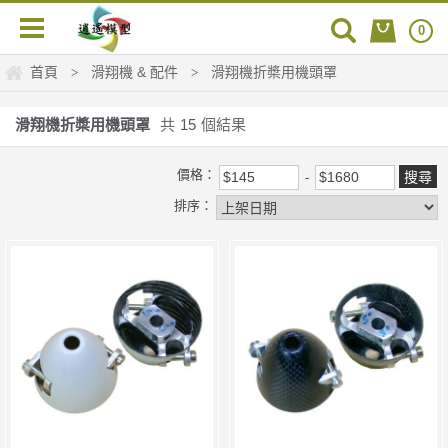
0
首頁
滑翔機 & 配件
滑翔機折槳用機頭罩
>
>
滑翔機折槳用機頭罩
共
15
個結果
價格：
排序：