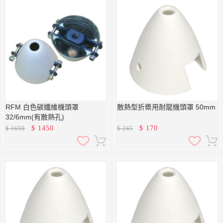
RFM 白色碳纖維機頭罩
散熱型折槳用耐龍機頭罩 50mm
32/6mm(有散熱孔)
$
1450
$
170
$
1650
$
245