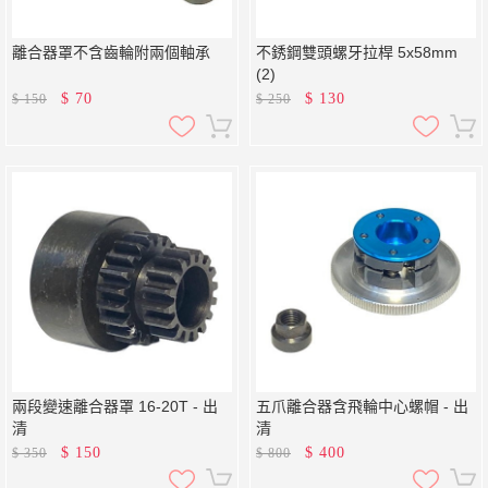
離合器罩不含齒輪附兩個軸承
不銹鋼雙頭螺牙拉桿 5x58mm
(2)
$
70
$
130
$
150
$
250
兩段變速離合器罩 16-20T - 出
五爪離合器含飛輪中心螺帽 - 出
清
清
$
150
$
400
$
350
$
800