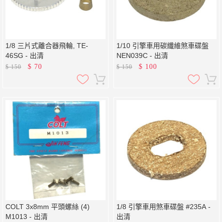
1/8 三片式離合器飛輪, TE-
1/10 引擎車用碳纖維煞車碟盤
46SG - 出清
NEN039C - 出清
$
70
$
100
$
150
$
150
COLT 3x8mm 平頭螺絲 (4)
1/8 引擎車用煞車碟盤 #235A -
M1013 - 出清
出清