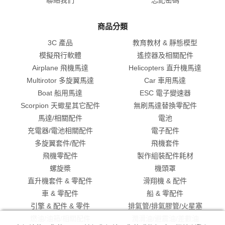
商品分類
3C 產品
教育教材 & 靜態模型
模擬飛行軟體
遙控器及相關配件
Airplane 飛機馬達
Helicopters 直升機馬達
Multirotor 多旋翼馬達
Car 車用馬達
Boat 船用馬達
ESC 電子變速器
Scorpion 天蠍星其它配件
無刷馬達替換零配件
馬達/相關配件
電池
充電器/電池相關配件
電子配件
多旋翼套件/配件
飛機套件
飛機零配件
製作組裝配件耗材
螺旋槳
機頭罩
直升機套件 & 零配件
滑翔機 & 配件
車 & 零配件
船 & 零配件
引擎 & 配件 & 零件
排氣管/排氣膠管/火星塞
燃油/油箱/相關配件
潤滑油/避震油/差數油