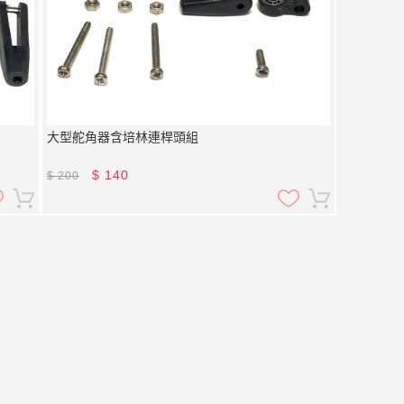
大型舵角器含培林連桿頭組
$
140
$
200