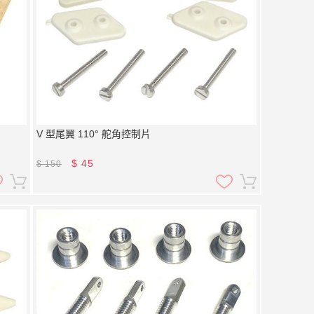
V 型尾翼 110 ° 舵角控制片
$
45
$
150