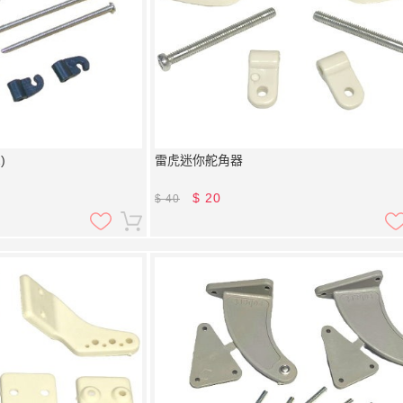
)
雷虎迷你舵角器
$
20
$
40