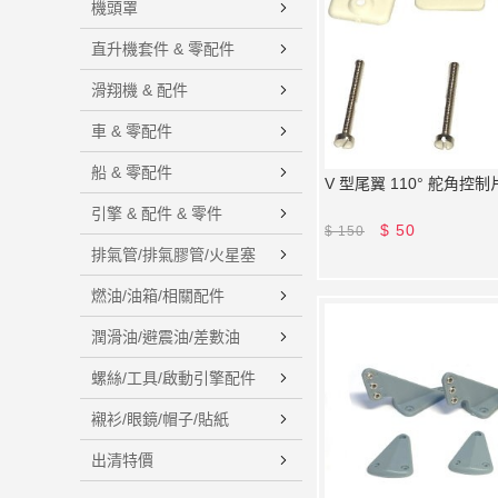
機頭罩
直升機套件 & 零配件
滑翔機 & 配件
車 & 零配件
船 & 零配件
V 型尾翼 110 ° 舵角控制
引擎 & 配件 & 零件
$
50
$
150
排氣管/排氣膠管/火星塞
燃油/油箱/相關配件
潤滑油/避震油/差數油
螺絲/工具/啟動引擎配件
襯衫/眼鏡/帽子/貼紙
出清特價