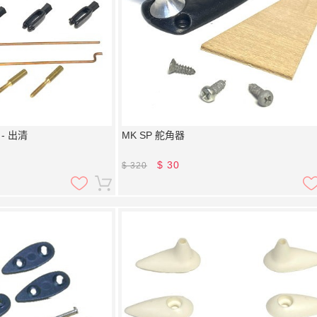
- 出清
MK SP 舵角器
$
30
$
320