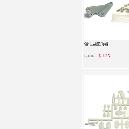
強化型舵角器
$
125
$
180