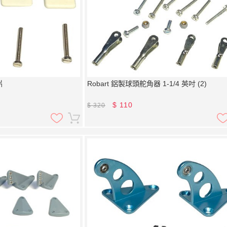
片
Robart 鋁製球頭舵角器 1-1/4 英吋 (2)
$
110
$
320