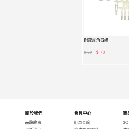
耐龍舵角器組
$
70
$
90
關於我們
會員中心
商
品牌故事
訂單查詢
3C