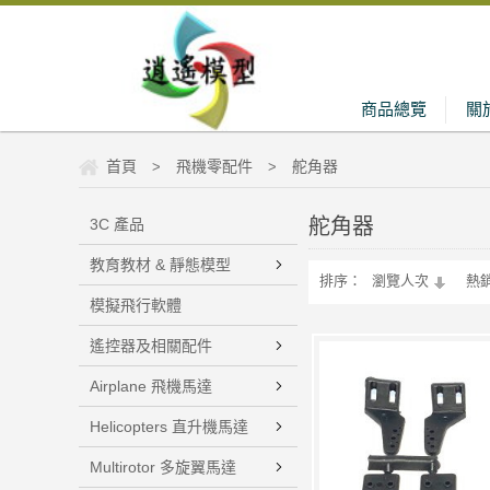
商品總覽
關
首頁
飛機零配件
舵角器
>
>
舵角器
3C 產品
教育教材 & 靜態模型
排序：
瀏覽人次
熱
模擬飛行軟體
遙控器及相關配件
Airplane 飛機馬達
Helicopters 直升機馬達
Multirotor 多旋翼馬達