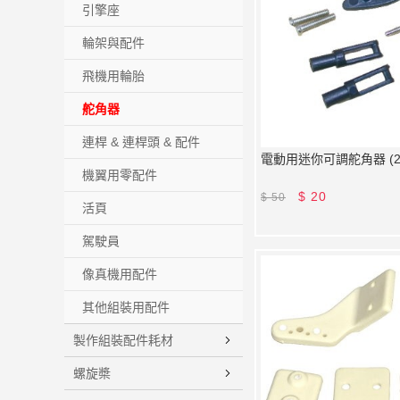
引擎座
輪架與配件
飛機用輪胎
舵角器
連桿 & 連桿頭 & 配件
電動用迷你可調舵角器 (2
機翼用零配件
$
20
$
50
活頁
駕駛員
像真機用配件
其他組裝用配件
製作組裝配件耗材
螺旋槳