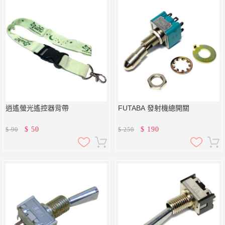
逍遙螢光遙控器背帶
FUTABA 發射機總開關
$
50
$
190
$
90
$
250