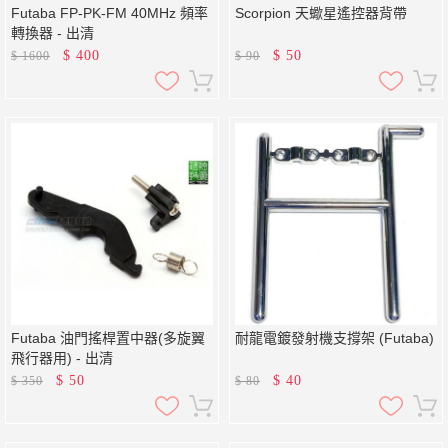
Futaba FP-PK-FM 40MHz 頻率
Scorpion 天蠍星遙控器背帶
轉換器 - 出清
$
400
$
50
$
1600
$
90
Futaba 油門搖桿置中器(多旋翼
耐龍電鍍發射機支撐架 (Futaba)
飛行器用) - 出清
$
50
$
40
$
350
$
80