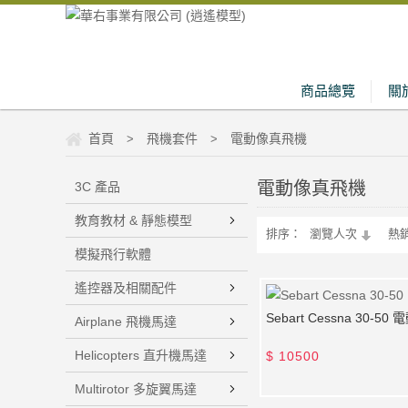
商品總覽
關
首頁
飛機套件
電動像真飛機
>
>
電動像真飛機
3C 產品
教育教材 & 靜態模型
排序：
瀏覽人次
熱
模擬飛行軟體
遙控器及相關配件
Sebart Cessna 30-5
Airplane 飛機馬達
Helicopters 直升機馬達
$
10500
Multirotor 多旋翼馬達