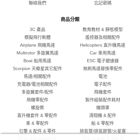
聯絡我們
忘記密碼
商品分類
3C 產品
教育教材 & 靜態模型
模擬飛行軟體
遙控器及相關配件
Airplane 飛機馬達
Helicopters 直升機馬達
Multirotor 多旋翼馬達
Car 車用馬達
Boat 船用馬達
ESC 電子變速器
Scorpion 天蠍星其它配件
無刷馬達替換零配件
馬達/相關配件
電池
充電器/電池相關配件
電子配件
多旋翼套件/配件
飛機套件
飛機零配件
製作組裝配件耗材
螺旋槳
機頭罩
直升機套件 & 零配件
滑翔機 & 配件
車 & 零配件
船 & 零配件
引擎 & 配件 & 零件
排氣管/排氣膠管/火星塞
燃油/油箱/相關配件
潤滑油/避震油/差數油