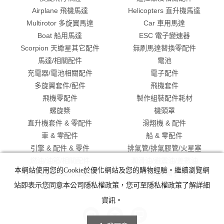
Airplane 飛機馬達
Helicopters 直升機馬達
Multirotor 多旋翼馬達
Car 車用馬達
Boat 船用馬達
ESC 電子變速器
Scorpion 天蠍星其它配件
無刷馬達替換零配件
馬達/相關配件
電池
充電器/電池相關配件
電子配件
多旋翼套件/配件
飛機套件
飛機零配件
製作組裝配件耗材
螺旋槳
機頭罩
直升機套件 & 零配件
滑翔機 & 配件
車 & 零配件
船 & 零配件
引擎 & 配件 & 零件
排氣管/排氣膠管/火星塞
燃油/油箱/相關配件
潤滑油/避震油/差數油
本網站使用您的Cookie於優化網站及您的購物經驗。繼續瀏覽網
螺絲/工具/啟動引擎配件
襯衫/眼鏡/帽子/貼紙
出清特價
站即表示您同意本公司隱私權政策，您可至隱私權政策了解詳細
資訊。