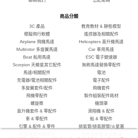
商品分類
3C 產品
教育教材 & 靜態模型
模擬飛行軟體
遙控器及相關配件
Airplane 飛機馬達
Helicopters 直升機馬達
Multirotor 多旋翼馬達
Car 車用馬達
Boat 船用馬達
ESC 電子變速器
Scorpion 天蠍星其它配件
無刷馬達替換零配件
馬達/相關配件
電池
充電器/電池相關配件
電子配件
多旋翼套件/配件
飛機套件
飛機零配件
製作組裝配件耗材
螺旋槳
機頭罩
直升機套件 & 零配件
滑翔機 & 配件
車 & 零配件
船 & 零配件
引擎 & 配件 & 零件
排氣管/排氣膠管/火星塞
燃油/油箱/相關配件
潤滑油/避震油/差數油