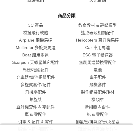
商品分類
3C 產品
教育教材 & 靜態模型
模擬飛行軟體
遙控器及相關配件
Airplane 飛機馬達
Helicopters 直升機馬達
Multirotor 多旋翼馬達
Car 車用馬達
Boat 船用馬達
ESC 電子變速器
Scorpion 天蠍星其它配件
無刷馬達替換零配件
馬達/相關配件
電池
充電器/電池相關配件
電子配件
多旋翼套件/配件
飛機套件
飛機零配件
製作組裝配件耗材
螺旋槳
機頭罩
直升機套件 & 零配件
滑翔機 & 配件
車 & 零配件
船 & 零配件
引擎 & 配件 & 零件
排氣管/排氣膠管/火星塞
燃油/油箱/相關配件
潤滑油/避震油/差數油