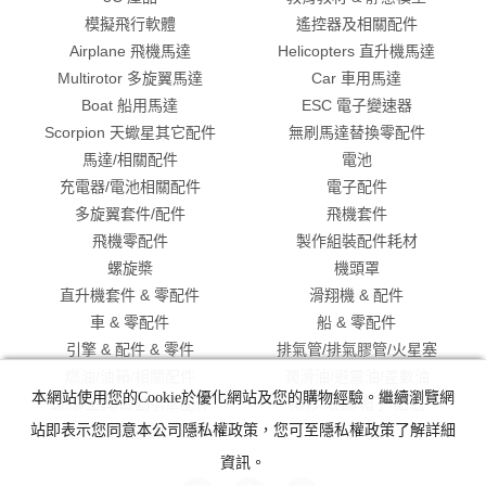
模擬飛行軟體
遙控器及相關配件
Airplane 飛機馬達
Helicopters 直升機馬達
Multirotor 多旋翼馬達
Car 車用馬達
Boat 船用馬達
ESC 電子變速器
Scorpion 天蠍星其它配件
無刷馬達替換零配件
馬達/相關配件
電池
充電器/電池相關配件
電子配件
多旋翼套件/配件
飛機套件
飛機零配件
製作組裝配件耗材
螺旋槳
機頭罩
直升機套件 & 零配件
滑翔機 & 配件
車 & 零配件
船 & 零配件
引擎 & 配件 & 零件
排氣管/排氣膠管/火星塞
燃油/油箱/相關配件
潤滑油/避震油/差數油
本網站使用您的Cookie於優化網站及您的購物經驗。繼續瀏覽網
螺絲/工具/啟動引擎配件
襯衫/眼鏡/帽子/貼紙
出清特價
站即表示您同意本公司隱私權政策，您可至隱私權政策了解詳細
資訊。