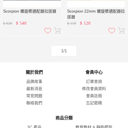
Scorpion 螺旋槳適配器拉拔器
Scorpion 22mm 螺旋槳適配器拉
拔器
$
540
$
120
$
620
$
150
1/1
關於我們
會員中心
品牌故事
訂單查詢
最新消息
修改會員資料
常見問題
會員註冊
聯絡我們
忘記密碼
商品分類
3C 產品
教育教材 & 靜態模型