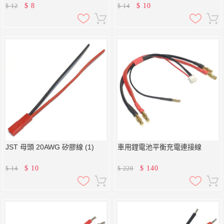
$
8
$
10
$
12
$
14
JST 母頭 20AWG 矽膠線 (1)
車用鋰電池平衡充電連接線
$
10
$
140
$
14
$
220