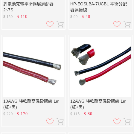
鋰電池充電平衡擴展適配器
HP-EOSLBA-7UCBL 平衡分配
2~7S
器連接線
$
110
$
40
$
150
$
90
10AWG 特軟耐高溫矽膠線 1m
12AWG 特軟耐高溫矽膠線 1m
(紅+黑)
(紅+黑)
$
170
$
80
$
220
$
115