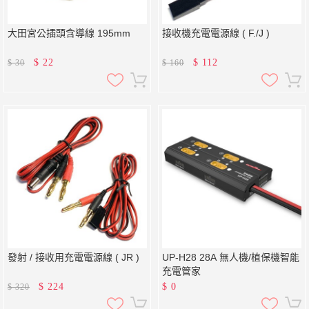
大田宮公插頭含導線 195mm
接收機充電電源線 ( F./J )
$
22
$
112
$
30
$
160
發射 / 接收用充電電源線 ( JR )
UP-H28 28A 無人機/植保機智能
充電管家
$
224
$
0
$
320