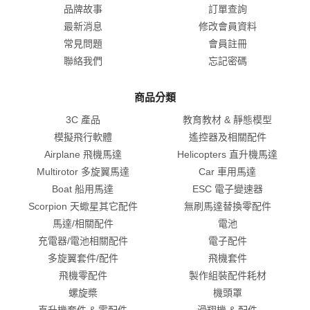
品牌故事
訂單查詢
最新消息
修改會員資料
常見問題
會員註冊
聯絡我們
忘記密碼
商品分類
3C 產品
教育教材 & 靜態模型
模擬飛行軟體
遙控器及相關配件
Airplane 飛機馬達
Helicopters 直升機馬達
Multirotor 多旋翼馬達
Car 車用馬達
Boat 船用馬達
ESC 電子變速器
Scorpion 天蠍星其它配件
無刷馬達替換零配件
馬達/相關配件
電池
充電器/電池相關配件
電子配件
多旋翼套件/配件
飛機套件
飛機零配件
製作組裝配件耗材
螺旋槳
機頭罩
直升機套件 & 零配件
滑翔機 & 配件