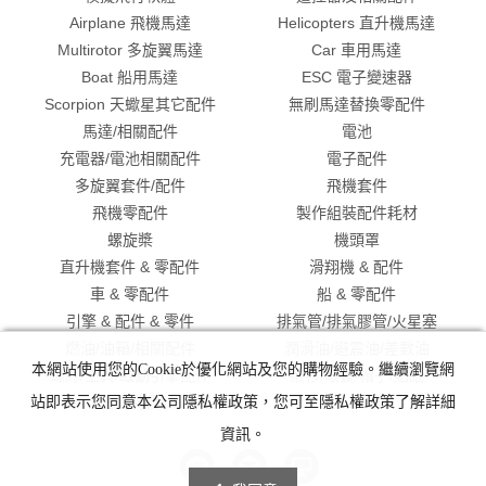
Airplane 飛機馬達
Helicopters 直升機馬達
Multirotor 多旋翼馬達
Car 車用馬達
Boat 船用馬達
ESC 電子變速器
Scorpion 天蠍星其它配件
無刷馬達替換零配件
馬達/相關配件
電池
充電器/電池相關配件
電子配件
多旋翼套件/配件
飛機套件
飛機零配件
製作組裝配件耗材
螺旋槳
機頭罩
直升機套件 & 零配件
滑翔機 & 配件
車 & 零配件
船 & 零配件
引擎 & 配件 & 零件
排氣管/排氣膠管/火星塞
燃油/油箱/相關配件
潤滑油/避震油/差數油
本網站使用您的Cookie於優化網站及您的購物經驗。繼續瀏覽網
螺絲/工具/啟動引擎配件
襯衫/眼鏡/帽子/貼紙
出清特價
站即表示您同意本公司隱私權政策，您可至隱私權政策了解詳細
資訊。