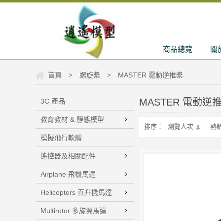
商品總覽
關
首頁
螺旋槳
MASTER 電動逆推槳
>
>
MASTER 電動逆
3C 產品
教育教材 & 靜態模型
排序：
瀏覽人次
熱
模擬飛行軟體
遙控器及相關配件
Airplane 飛機馬達
Helicopters 直升機馬達
Multirotor 多旋翼馬達