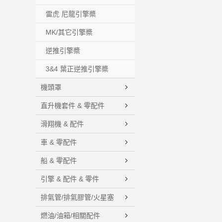
雷虎 尼龍引擎槳
MK/其它引擎槳
逆推引擎槳
3&4 葉正逆推引擎槳
機頭罩
直升機套件 & 零配件
滑翔機 & 配件
車 & 零配件
船 & 零配件
引擎 & 配件 & 零件
排氣管/排氣膠管/火星塞
燃油/油箱/相關配件