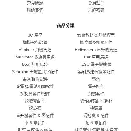
常見問題
會員註冊
聯絡我們
忘記密碼
商品分類
3C 產品
教育教材 & 靜態模型
模擬飛行軟體
遙控器及相關配件
Airplane 飛機馬達
Helicopters 直升機馬達
Multirotor 多旋翼馬達
Car 車用馬達
Boat 船用馬達
ESC 電子變速器
Scorpion 天蠍星其它配件
無刷馬達替換零配件
馬達/相關配件
電池
充電器/電池相關配件
電子配件
多旋翼套件/配件
飛機套件
飛機零配件
製作組裝配件耗材
螺旋槳
機頭罩
直升機套件 & 零配件
滑翔機 & 配件
車 & 零配件
船 & 零配件
引擎 & 配件 & 零件
排氣管/排氣膠管/火星塞