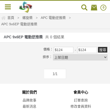
0
首頁
螺旋槳
APC 電動逆推槳
>
>
>
APC 9x6EP 電動逆推槳
APC 9x6EP 電動逆推槳
共
0
個結果
價格：
排序：
1/1
關於我們
會員中心
品牌故事
訂單查詢
最新消息
修改會員資料