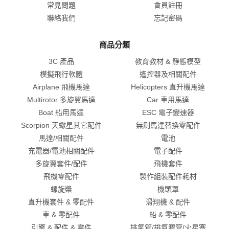
常見問題
會員註冊
聯絡我們
忘記密碼
商品分類
3C 產品
教育教材 & 靜態模型
模擬飛行軟體
遙控器及相關配件
Airplane 飛機馬達
Helicopters 直升機馬達
Multirotor 多旋翼馬達
Car 車用馬達
Boat 船用馬達
ESC 電子變速器
Scorpion 天蠍星其它配件
無刷馬達替換零配件
馬達/相關配件
電池
充電器/電池相關配件
電子配件
多旋翼套件/配件
飛機套件
飛機零配件
製作組裝配件耗材
螺旋槳
機頭罩
直升機套件 & 零配件
滑翔機 & 配件
車 & 零配件
船 & 零配件
引擎 & 配件 & 零件
排氣管/排氣膠管/火星塞