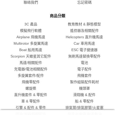
聯絡我們
忘記密碼
商品分類
3C 產品
教育教材 & 靜態模型
模擬飛行軟體
遙控器及相關配件
Airplane 飛機馬達
Helicopters 直升機馬達
Multirotor 多旋翼馬達
Car 車用馬達
Boat 船用馬達
ESC 電子變速器
Scorpion 天蠍星其它配件
無刷馬達替換零配件
馬達/相關配件
電池
充電器/電池相關配件
電子配件
多旋翼套件/配件
飛機套件
飛機零配件
製作組裝配件耗材
螺旋槳
機頭罩
直升機套件 & 零配件
滑翔機 & 配件
車 & 零配件
船 & 零配件
引擎 & 配件 & 零件
排氣管/排氣膠管/火星塞
燃油/油箱/相關配件
潤滑油/避震油/差數油