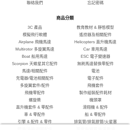
聯絡我們
忘記密碼
商品分類
3C 產品
教育教材 & 靜態模型
模擬飛行軟體
遙控器及相關配件
Airplane 飛機馬達
Helicopters 直升機馬達
Multirotor 多旋翼馬達
Car 車用馬達
Boat 船用馬達
ESC 電子變速器
Scorpion 天蠍星其它配件
無刷馬達替換零配件
馬達/相關配件
電池
充電器/電池相關配件
電子配件
多旋翼套件/配件
飛機套件
飛機零配件
製作組裝配件耗材
螺旋槳
機頭罩
直升機套件 & 零配件
滑翔機 & 配件
車 & 零配件
船 & 零配件
引擎 & 配件 & 零件
排氣管/排氣膠管/火星塞
燃油/油箱/相關配件
潤滑油/避震油/差數油