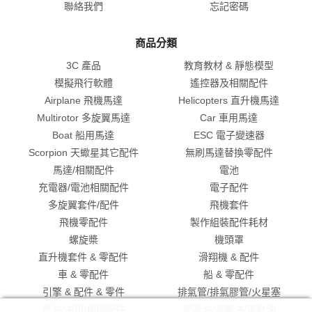
聯絡我們
忘記密碼
商品分類
3C 產品
教育教材 & 靜態模型
模擬飛行軟體
遙控器及相關配件
Airplane 飛機馬達
Helicopters 直升機馬達
Multirotor 多旋翼馬達
Car 車用馬達
Boat 船用馬達
ESC 電子變速器
Scorpion 天蠍星其它配件
無刷馬達替換零配件
馬達/相關配件
電池
充電器/電池相關配件
電子配件
多旋翼套件/配件
飛機套件
飛機零配件
製作組裝配件耗材
螺旋槳
機頭罩
直升機套件 & 零配件
滑翔機 & 配件
車 & 零配件
船 & 零配件
引擎 & 配件 & 零件
排氣管/排氣膠管/火星塞
燃油/油箱/相關配件
潤滑油/避震油/差數油