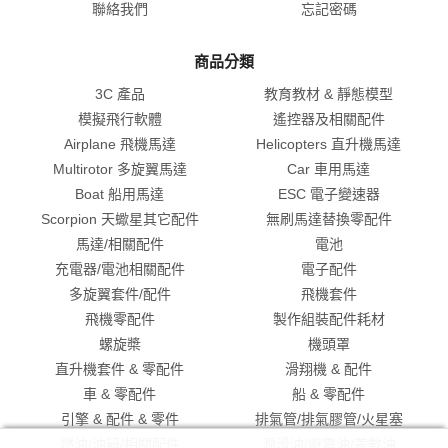
聯絡我們
忘記密碼
商品分類
3C 產品
教育教材 & 靜態模型
模擬飛行軟體
遙控器及相關配件
Airplane 飛機馬達
Helicopters 直升機馬達
Multirotor 多旋翼馬達
Car 車用馬達
Boat 船用馬達
ESC 電子變速器
Scorpion 天蠍星其它配件
無刷馬達替換零配件
馬達/相關配件
電池
充電器/電池相關配件
電子配件
多旋翼套件/配件
飛機套件
飛機零配件
製作組裝配件耗材
螺旋槳
機頭罩
直升機套件 & 零配件
滑翔機 & 配件
車 & 零配件
船 & 零配件
引擎 & 配件 & 零件
排氣管/排氣膠管/火星塞
燃油/油箱/相關配件
潤滑油/避震油/差數油