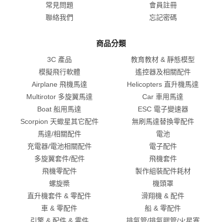
常見問題
會員註冊
聯絡我們
忘記密碼
商品分類
3C 產品
教育教材 & 靜態模型
模擬飛行軟體
遙控器及相關配件
Airplane 飛機馬達
Helicopters 直升機馬達
Multirotor 多旋翼馬達
Car 車用馬達
Boat 船用馬達
ESC 電子變速器
Scorpion 天蠍星其它配件
無刷馬達替換零配件
馬達/相關配件
電池
充電器/電池相關配件
電子配件
多旋翼套件/配件
飛機套件
飛機零配件
製作組裝配件耗材
螺旋槳
機頭罩
直升機套件 & 零配件
滑翔機 & 配件
車 & 零配件
船 & 零配件
引擎 & 配件 & 零件
排氣管/排氣膠管/火星塞