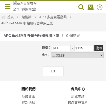
0
首頁
螺旋槳
APC 多旋翼電動槳
>
>
>
APC 9x4.5MR 多軸飛行器專用正槳
APC 9x4.5MR 多軸飛行器專用正槳
共
0
個結果
價格：
排序：
1/1
關於我們
會員中心
品牌故事
訂單查詢
最新消息
修改會員資料