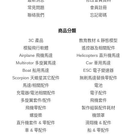
常見問題
會員註冊
聯絡我們
忘記密碼
商品分類
3C 產品
教育教材 & 靜態模型
模擬飛行軟體
遙控器及相關配件
Airplane 飛機馬達
Helicopters 直升機馬達
Multirotor 多旋翼馬達
Car 車用馬達
Boat 船用馬達
ESC 電子變速器
Scorpion 天蠍星其它配件
無刷馬達替換零配件
馬達/相關配件
電池
充電器/電池相關配件
電子配件
多旋翼套件/配件
飛機套件
飛機零配件
製作組裝配件耗材
螺旋槳
機頭罩
直升機套件 & 零配件
滑翔機 & 配件
車 & 零配件
船 & 零配件